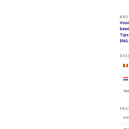
BR
Voo
bew
Tips
ENG
DEE
To
PRO
Bef