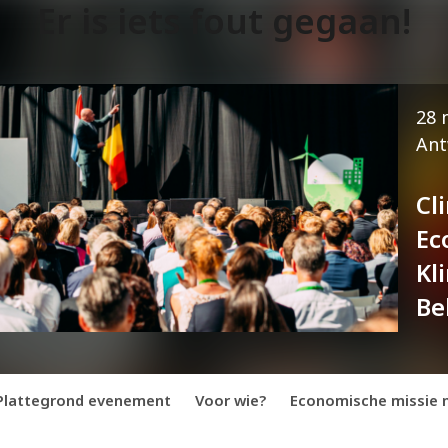
Er is iets fout gegaan!
28 
Ant
Cl
Ec
Kl
Be
Plattegrond evenement
Voor wie?
Economische missie n