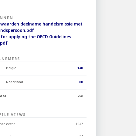
ONNEN
rwaarden deelname handelsmissie met
indspersoon.pdf
 for applying the OECD Guidelines
.pdf
LNEMERS
België
140
Nederland
88
taal
228
FILE VIEWS
ore event
1047