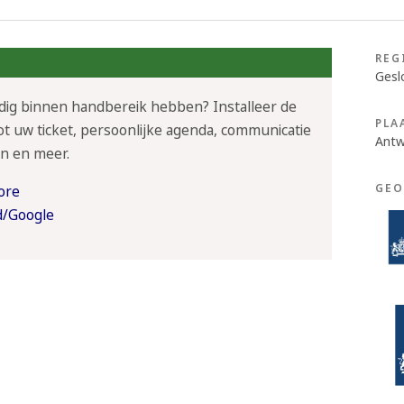
REG
Gesl
udig binnen handbereik hebben? Installeer de
PLA
t uw ticket, persoonlijke agenda, communicatie
Antw
n en meer.
GEO
ore
d/Google